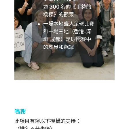
過
300
名的《手勢的
橋樑》的觀眾
一場本地聾人足球比賽
和一場三地（香港-深
圳-成都）足球比賽中
的球員和觀眾
鳴謝
此項目有賴以下機構的支持：
（排名不分先後）