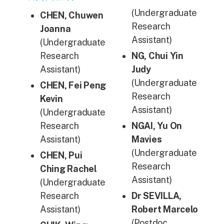
(Undergraduate
CHEN,
Chuwen
Research
Joanna
Assistant)
(Undergraduate
Research
NG, Chui Yin
Assistant)
Judy
(Undergraduate
CHEN, Fei Peng
Research
Kevin
Assistant)
(Undergraduate
Research
NGAI, Yu On
Assistant)
Mavies
(Undergraduate
CHEN,
Pui
Research
Ching Rachel
Assistant)
(Undergraduate
Research
Dr SEVILLA,
Assistant)
Robert Marcelo
(Postdoc