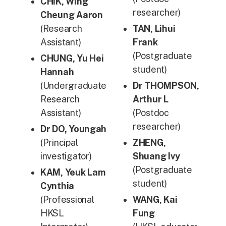
CHIK, Wing
researcher)
Cheung Aaron
(Research
TAN,
Lihui
Assistant)
Frank
(Postgraduate
CHUNG, Yu Hei
student)
Hannah
(Undergraduate
Dr THOMPSON,
Research
Arthur L
Assistant)
(Postdoc
researcher)
Dr DO,
Youngah
(Principal
ZHENG,
investigator)
Shuang Ivy
(Postgraduate
KAM,
Yeuk
Lam
student)
Cynthia
(Professional
WANG, Kai
HKSL
Fung