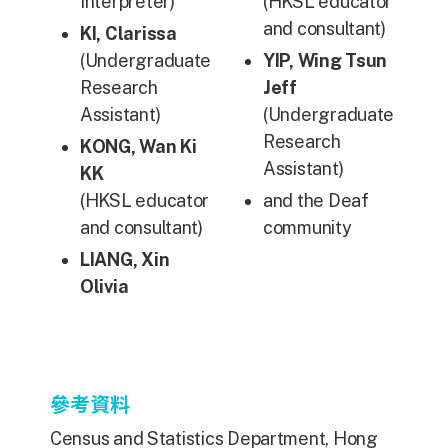
Interpreter)
(HKSL educator
and consultant)
KI, Clarissa
(Undergraduate
YIP, Wing
Tsun
Research
Jeff
Assistant)
(Undergraduate
Research
KONG, Wan Ki
Assistant)
KK
(HKSL educator
and the Deaf
and consultant)
community
LIANG, Xin
Olivia
參考資料
Census and Statistics Department, Hong