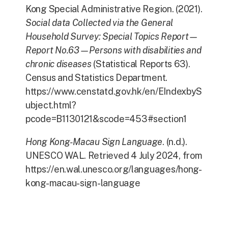
Kong Special Administrative Region. (2021).
Social data Collected via the General
Household Survey: Special Topics Report—
Report No.63—Persons with disabilities and
chronic diseases
(Statistical Reports 63).
Census and Statistics Department.
https://www.censtatd.gov.hk/en/EIndexbyS
ubject.html?
pcode=B1130121&scode=453#section1
Hong Kong-Macau Sign Language
. (n.d.).
UNESCO WAL. Retrieved 4 July 2024, from
https://en.wal.unesco.org/languages/hong-
kong-macau-sign-language