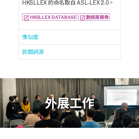
HKSLLEX 的命名取自 ASL-LEX 2.0。
open_in_new
open_in_new
HKSLLEX DATABASE
數據庫鏡像
像似度
民間詞源
外展工作